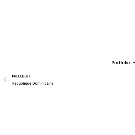
Aller
au
contenu
Portfolio
Précédent
PRÉCÉDENT
République Dominicaine