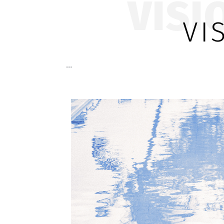
VISI
VI
…