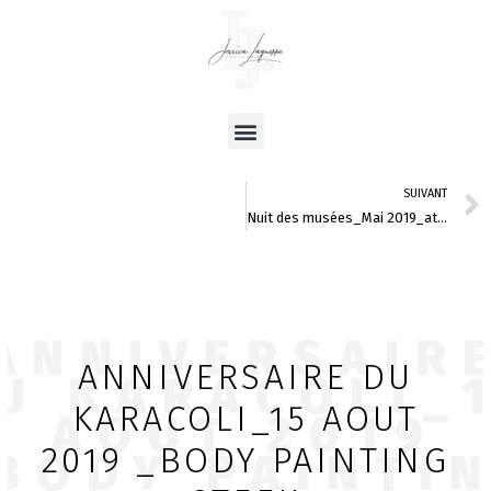
Aller
au
contenu
Menu
SUIVANT
Nuit des musées_Mai 2019_atadja lewa
ANNIVERSAIR
ANNIVERSAIRE DU
U KARACOLI_
KARACOLI_15 AOUT
AOUT 2019
2019 _BODY PAINTING
BODY PAINTI