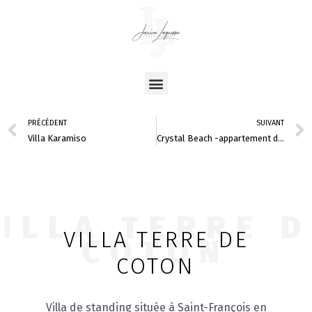
Aller
au
contenu
Menu
Précédent
PRÉCÉDENT
SUIVANT
Villa Karamiso
Crystal Beach -appartement de vacances-Saint-François-Guadeloupe
ILLA TERRE 
VILLA TERRE DE
COTON
COTON
Villa de standing située à Saint-François en