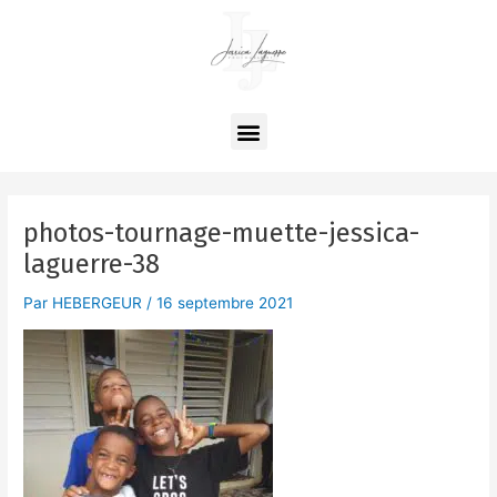
Aller
au
contenu
Menu
photos-tournage-muette-jessica-
laguerre-38
Par
HEBERGEUR
/
16 septembre 2021