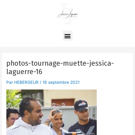
Aller
au
contenu
Menu
photos-tournage-muette-jessica-
laguerre-16
Par
HEBERGEUR
/
16 septembre 2021