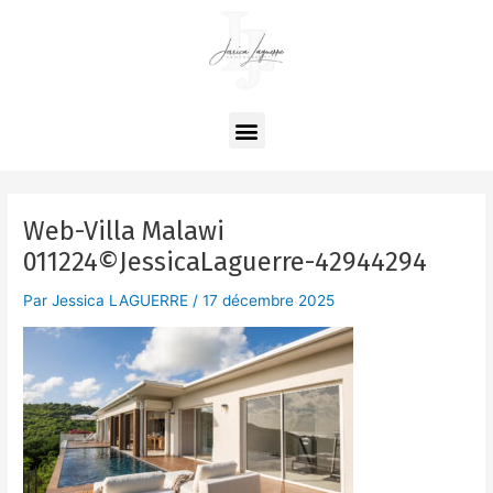
Aller
Navigation
au
des
contenu
articles
Menu
Web-Villa Malawi
011224©JessicaLaguerre-42944294
Par
Jessica LAGUERRE
/
17 décembre 2025