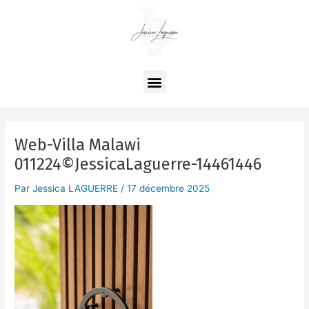
Aller
Navigation
au
des
contenu
articles
Menu
Web-Villa Malawi
011224©JessicaLaguerre-14461446
Par
Jessica LAGUERRE
/
17 décembre 2025