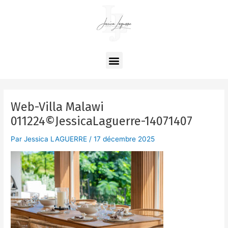
Aller
Navigation
au
des
contenu
articles
Menu
Web-Villa Malawi
011224©JessicaLaguerre-14071407
Par
Jessica LAGUERRE
/
17 décembre 2025