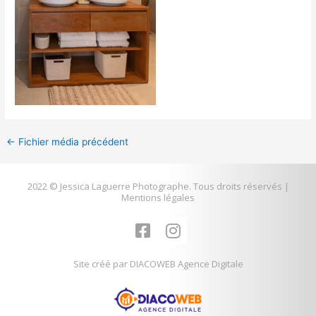
←
Fichier média précédent
2022 © Jessica Laguerre Photographe. Tous droits réservés |
Mentions légales
F
I
a
n
c
s
Site créé par DIACOWEB Agence Digitale
e
t
b
a
o
g