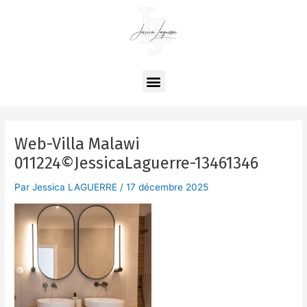
Aller
Navigation
au
des
contenu
articles
Menu
Web-Villa Malawi
011224©JessicaLaguerre-13461346
Par
Jessica LAGUERRE
/
17 décembre 2025