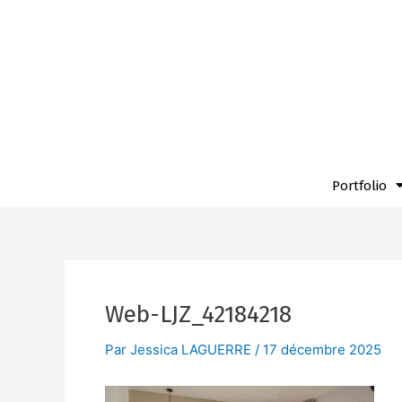
Aller
Navigation
au
des
contenu
articles
Portfolio
Web-LJZ_42184218
Par
Jessica LAGUERRE
/
17 décembre 2025