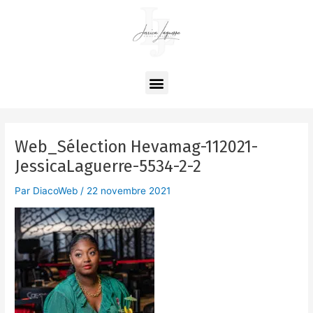
Aller
Navigation
au
des
contenu
articles
Menu
Web_Sélection Hevamag-112021-
JessicaLaguerre-5534-2-2
Par
DiacoWeb
/
22 novembre 2021