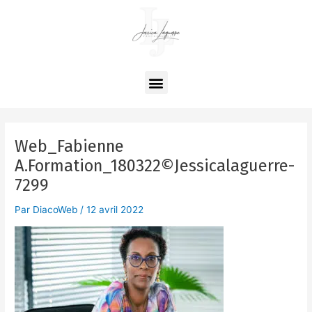
Aller
Navigation
au
des
contenu
articles
Menu
Web_Fabienne
A.Formation_180322©Jessicalaguerre-
7299
Par
DiacoWeb
/
12 avril 2022