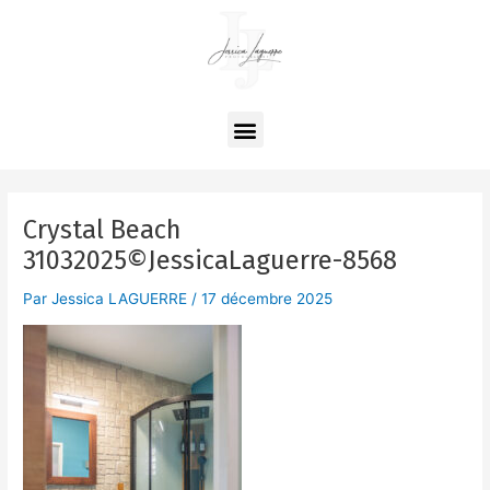
Aller
Navigation
au
des
contenu
articles
Menu
Crystal Beach
31032025©JessicaLaguerre-8568
Par
Jessica LAGUERRE
/
17 décembre 2025