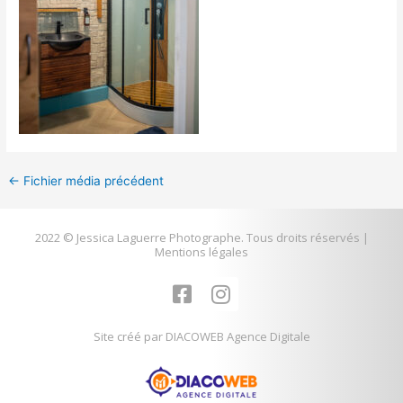
←
Fichier média précédent
2022 © Jessica Laguerre Photographe. Tous droits réservés |
Mentions légales
F
I
a
n
c
s
Site créé par DIACOWEB Agence Digitale
e
t
b
a
o
g