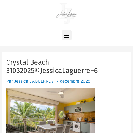
Aller
Navigation
au
des
contenu
articles
Menu
Crystal Beach
31032025©JessicaLaguerre–6
Par
Jessica LAGUERRE
/
17 décembre 2025