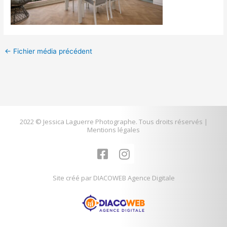
←
Fichier média précédent
2022 © Jessica Laguerre Photographe. Tous droits réservés |
Mentions légales
F
I
a
n
c
s
Site créé par DIACOWEB Agence Digitale
e
t
b
a
o
g
o
r