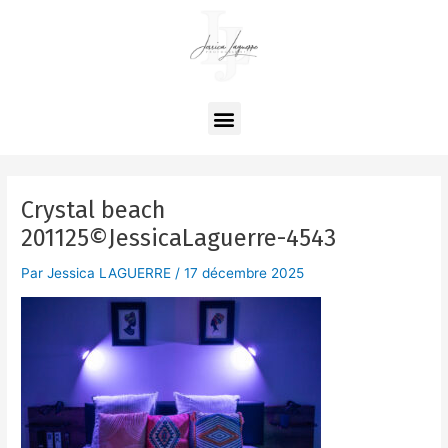
Aller
Navigation
au
des
contenu
articles
Menu
Crystal beach
201125©JessicaLaguerre-4543
Par
Jessica LAGUERRE
/
17 décembre 2025