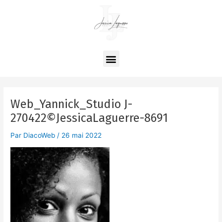
Aller
Navigation
au
des
contenu
articles
Menu
Web_Yannick_Studio J-
270422©JessicaLaguerre-8691
Par
DiacoWeb
/
26 mai 2022