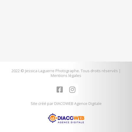
2022 © Jessica Laguerre Photographe. Tous droits réservés |
Mentions légales
F
I
a
n
c
s
Site créé par DIACOWEB Agence Digitale
e
t
b
a
o
g
o
r